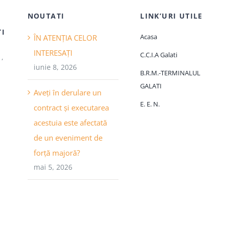
,
NOUTATI
LINK’URI UTILE
ŢI
Acasa
ÎN ATENȚIA CELOR
INTERESAȚI
C.C.I.A Galati
1,
iunie 8, 2026
B.R.M.-TERMINALUL
GALATI
Aveți în derulare un
E. E. N.
contract și executarea
acestuia este afectată
de un eveniment de
forță majoră?
mai 5, 2026