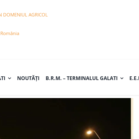
N DOMENIUL AGRICOL
n România
ATI
NOUTĂȚI
B.R.M. – TERMINALUL GALATI
E.E