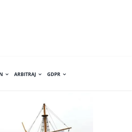
.N
ARBITRAJ
GDPR