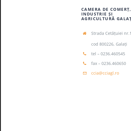
CAMERA DE COMERŢ
INDUSTRIE ŞI
AGRICULTURĂ GALA
Strada Cetăţuiei nr.
cod 800226, Galaţi
tel – 0236.460545
fax – 0236.460650
ccia@cciagl.ro