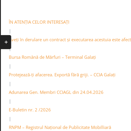
Skip
0236.460545
Contact
Info
Acasa
to
content
ÎN ATENȚIA CELOR INTERESAȚI
|
Toggle
Aveți în derulare un contract și executarea acestuia este afe
Sliding
|
Bar
Bursa Română de Mărfuri – Terminal Galați
Area
|
Protejează-ți afacerea. Exportă fără griji. – CCIA Galați
|
Adunarea Gen. Membri CCIAGL din 24.04.2026
|
E-Buletin nr. 2 /2026
|
RNPM – Registrul Național de Publicitate Mobilliară