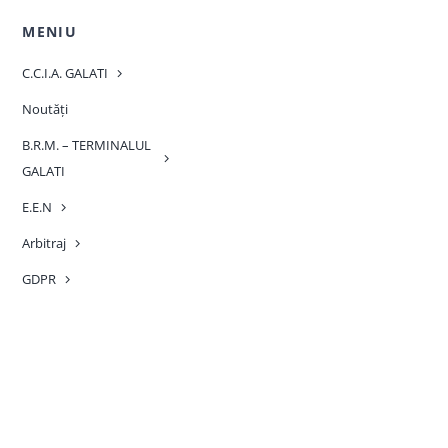
MENIU
C.C.I.A. GALATI
Noutăți
B.R.M. – TERMINALUL
GALATI
E.E.N
Arbitraj
GDPR