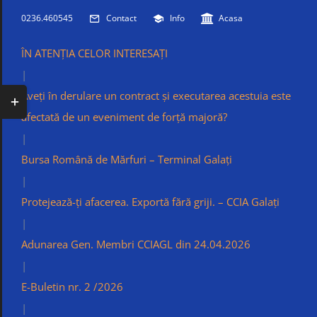
Skip
0236.460545
Contact
Info
Acasa
to
content
ÎN ATENȚIA CELOR INTERESAȚI
|
Toggle
Aveți în derulare un contract și executarea acestuia este
Sliding
afectată de un eveniment de forță majoră?
Bar
|
Area
Bursa Română de Mărfuri – Terminal Galați
|
Protejează-ți afacerea. Exportă fără griji. – CCIA Galați
|
Adunarea Gen. Membri CCIAGL din 24.04.2026
|
E-Buletin nr. 2 /2026
|