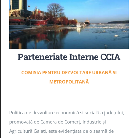
Noutăți
B.R.M. – TER
E.E.N
Parteneriate Interne CCIA
Arbitraj
COMISIA
PENTRU
DEZVOLTARE
URBANĂ
ŞI
METROPOLITANĂ
GDPR
Politica de dezvoltare economică şi socială a judeţului,
promovată de Camera de Comerţ, Industrie şi
Agricultură Galaţi, este evidenţiată de o seamă de