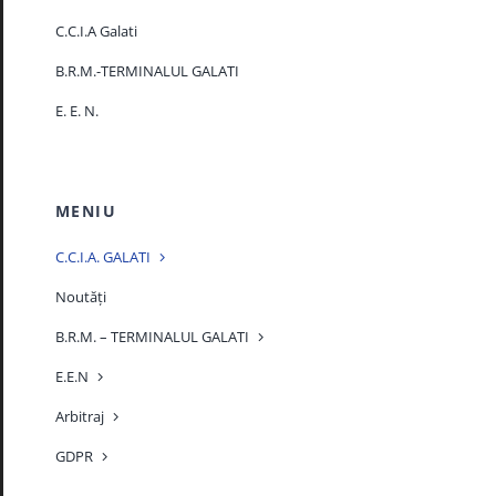
C.C.I.A Galati
B.R.M.-TERMINALUL GALATI
E. E. N.
MENIU
C.C.I.A. GALATI
Noutăți
B.R.M. – TERMINALUL GALATI
E.E.N
Arbitraj
GDPR