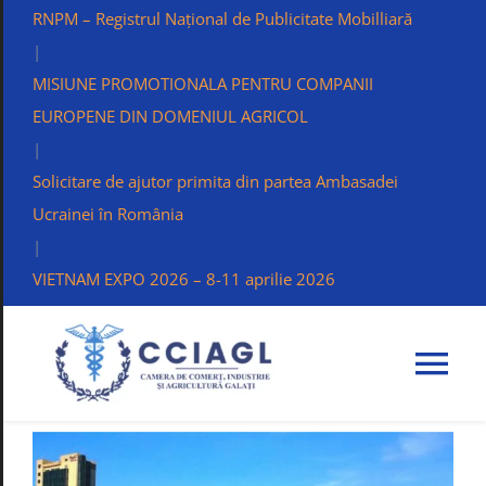
RNPM – Registrul Național de Publicitate Mobilliară
|
MISIUNE PROMOTIONALA PENTRU COMPANII
EUROPENE DIN DOMENIUL AGRICOL
|
Solicitare de ajutor primita din partea Ambasadei
Ucrainei în România
|
VIETNAM EXPO 2026 – 8-11 aprilie 2026
Tog
Nav
C.C.I.A. GALAT