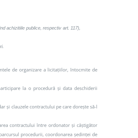
nd achizitiile publice, respectiv art. 117),
i.
ele de organizare a licitaţiilor, întocmite de
articipare la o procedură şi data deschiderii
dar şi clauzele contractului pe care doreşte să-l
ea contractului între ordonator şi câştigător
e parcursul procedurii, coordonarea şedinţei de