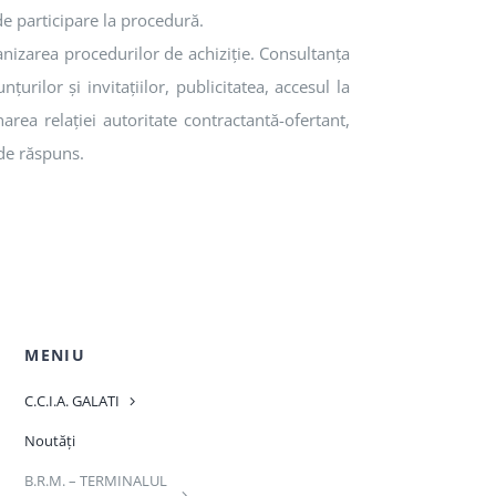
de participare la procedură.
nizarea procedurilor de achiziţie. Consultanţa
urilor şi invitaţiilor, publicitatea, accesul la
rea relaţiei autoritate contractantă-ofertant,
 de răspuns.
MENIU
C.C.I.A. GALATI
Noutăți
B.R.M. – TERMINALUL