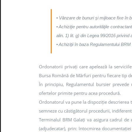
• Vânzare de bunuri şi mijloace fixe în 
• Achiziţie pentru autorităţile contractant
alin. 1) lit. g) din Legea 99/2016 privind a
• Achiziţii în baza Regulamentului BRM p
Ordonatorii privaţi care apelează la servicii
Bursa Română de Mărfuri pentru fiecare tip de 
În principiu, Regulamentul bursier prevede u
ofertelor primite pentru acea procedură.
Ordonatorul va pune la dispoziţie descrierea teh
semneze cu câstigătorul procedurii, indiferen
Terminalul BRM Galaţi va asigura cadrul de d
(adjudecatar), prin: întocmirea documentaţiei 