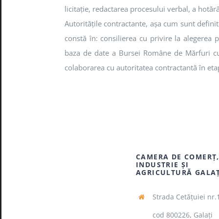
licitaţie, redactarea procesului verbal, a hotăr
Autorităţile contractante, aşa cum sunt defin
constă în: consilierea cu privire la alegerea p
baza de date a Bursei Române de Mărfuri cupri
colaborarea cu autoritatea contractantă în eta
CAMERA DE COMERŢ
INDUSTRIE ŞI
AGRICULTURĂ GALA
Strada Cetăţuiei nr.
cod 800226, Galaţi