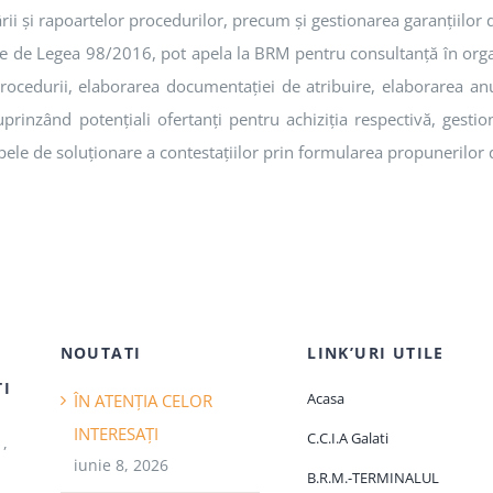
ârii şi rapoartelor procedurilor, precum şi gestionarea garanţiilor 
ite de Legea 98/2016, pot apela la BRM pentru consultanţă în orga
rocedurii, elaborarea documentaţiei de atribuire, elaborarea anunţ
nzând potenţiali ofertanţi pentru achiziţia respectivă, gestiona
pele de soluţionare a contestaţiilor prin formularea propunerilor
,
NOUTATI
LINK’URI UTILE
ŢI
Acasa
ÎN ATENȚIA CELOR
INTERESAȚI
C.C.I.A Galati
1,
iunie 8, 2026
B.R.M.-TERMINALUL