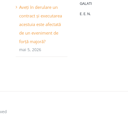
GALATI
Aveți în derulare un
E. E. N.
contract și executarea
acestuia este afectată
de un eveniment de
forță majoră?
mai 5, 2026
rved