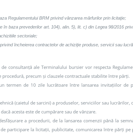
baza Regulamentului BRM privind vânzarea mărfurilor prin licitaţie;
e în baza prevederilor art. 104), alin. 5), lit. c) din Legea 98/2016 privi
chizitiile sectoriale;
rivind încheierea contractelor de achiziţie produse, servicii sau lucrăr
le de consultanţă ale Terminalului bursier vor respecta Regulament
procedură, precum şi clauzele contractuale stabilite între părţi.
n termen de 10 zile lucrătoare între lansarea invitaţiilor de p
nică (caietul de sarcini) a produselor, serviciilor sau lucrărilor, 
t dacă acesta este de cumpărare sau de vânzare.
esfăşurare a procedurii, de la lansarea comenzii până la semnar
de participare la licitații, publicitate, comunicarea între părţi p