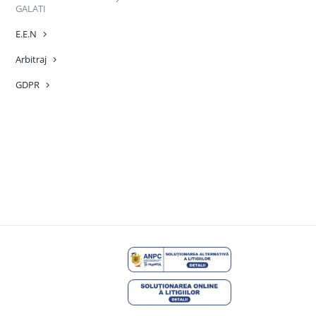
GALATI
E.E.N
Arbitraj
GDPR