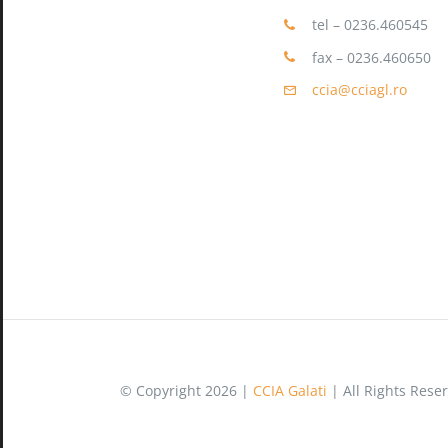
tel – 0236.460545
fax – 0236.460650
ccia@cciagl.ro
© Copyright 2026 |
CCIA Galati
| All Rights Rese