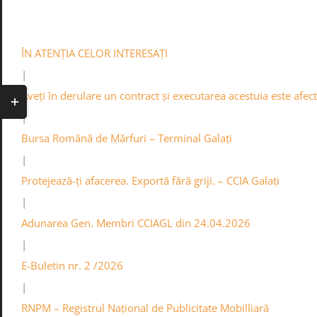
Skip
0236.460545
Contact
Info
Acasa
to
content
ÎN ATENȚIA CELOR INTERESAȚI
|
Toggle
Aveți în derulare un contract și executarea acestuia este afe
Sliding
|
Bar
Bursa Română de Mărfuri – Terminal Galați
Area
|
Protejează-ți afacerea. Exportă fără griji. – CCIA Galați
|
Adunarea Gen. Membri CCIAGL din 24.04.2026
|
E-Buletin nr. 2 /2026
|
RNPM – Registrul Național de Publicitate Mobilliară