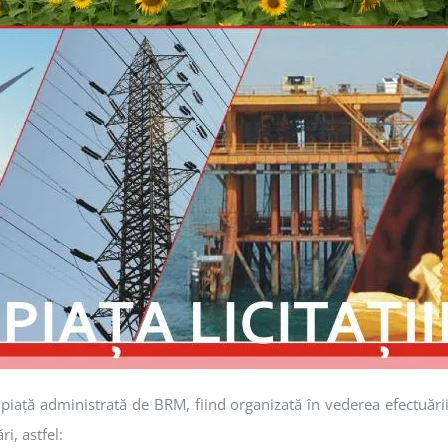
ă piaţă administrată de BRM, fiind organizată în vederea efectuării
ri, astfel: