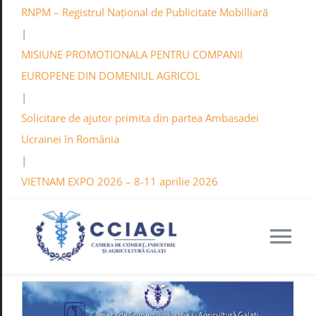
RNPM – Registrul Național de Publicitate Mobilliară
|
MISIUNE PROMOTIONALA PENTRU COMPANII
EUROPENE DIN DOMENIUL AGRICOL
|
Solicitare de ajutor primita din partea Ambasadei
Ucrainei în România
|
VIETNAM EXPO 2026 – 8-11 aprilie 2026
Tog
Nav
C.C.I.A. GALAT