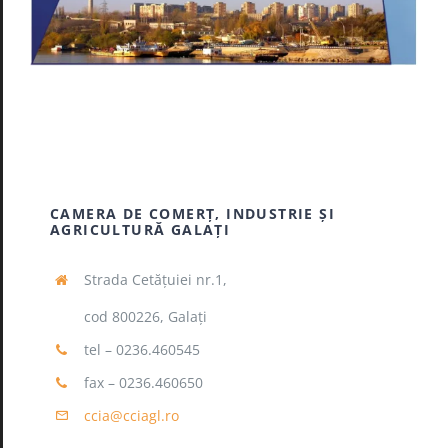
CAMERA DE COMERŢ, INDUSTRIE ŞI
AGRICULTURĂ GALAŢI
Strada Cetăţuiei nr.1,
cod 800226, Galaţi
tel – 0236.460545
fax – 0236.460650
ccia@cciagl.ro