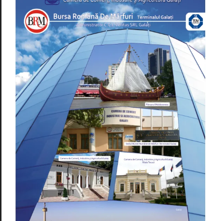
Noutăți
B.R.M. – TER
E.E.N
Arbitraj
GDPR