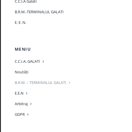
C.C.I.A Galati
B.R.M.-TERMINALUL GALATI
E. E. N.
MENIU
C.C.I.A. GALATI
Noutăți
B.R.M. – TERMINALUL GALATI
E.E.N
Arbitraj
GDPR