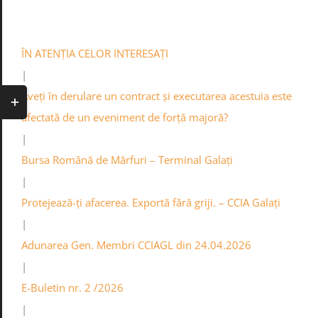
Skip
0236.460545
Contact
Info
Acasa
to
content
ÎN ATENȚIA CELOR INTERESAȚI
|
Toggle
Aveți în derulare un contract și executarea acestuia este
Sliding
afectată de un eveniment de forță majoră?
Bar
|
Area
Bursa Română de Mărfuri – Terminal Galați
|
Protejează-ți afacerea. Exportă fără griji. – CCIA Galați
|
Adunarea Gen. Membri CCIAGL din 24.04.2026
|
E-Buletin nr. 2 /2026
|