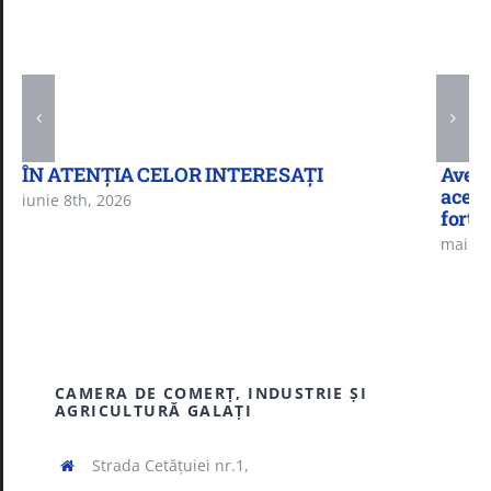
ÎN ATENȚIA CELOR INTERESAȚI
Aveți
acest
iunie 8th, 2026
forță
mai 5t
CAMERA DE COMERŢ, INDUSTRIE ŞI
AGRICULTURĂ GALAŢI
Strada Cetăţuiei nr.1,