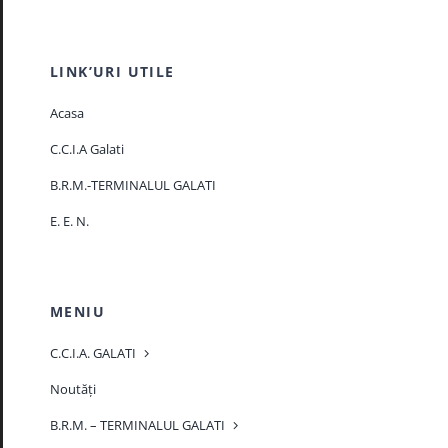
LINK’URI UTILE
Acasa
C.C.I.A Galati
B.R.M.-TERMINALUL GALATI
E. E. N.
MENIU
C.C.I.A. GALATI
Noutăți
B.R.M. – TERMINALUL GALATI