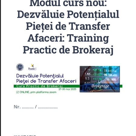
Modul curs nou:
Noutăți
Dezvăluie Potențialul
Pieței de Transfer
B.R.M. – TER
Afaceri: Training
Practic de Brokeraj
E.E.N
Arbitraj
GDPR
Nr. ……… / ……………