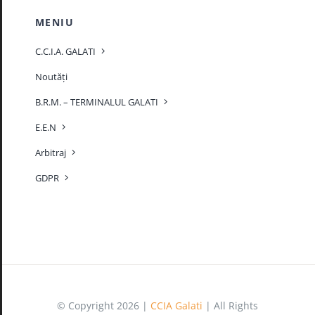
MENIU
C.C.I.A. GALATI
Noutăți
B.R.M. – TERMINALUL GALATI
E.E.N
Arbitraj
GDPR
© Copyright 2026 |
CCIA Galati
| All Rights