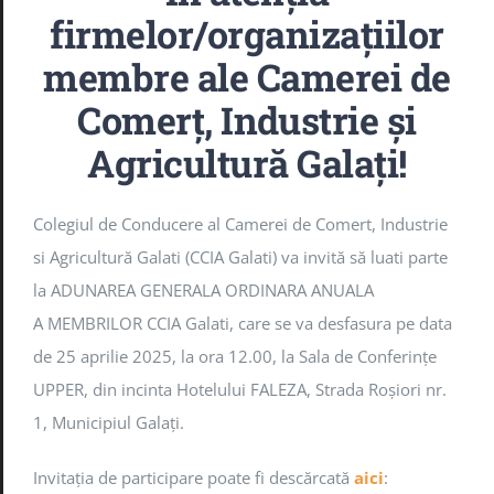
firmelor/organizațiilor
Noutăți
membre ale Camerei de
Comerț, Industrie și
B.R.M. – TER
Agricultură Galați!
E.E.N
Colegiul de Conducere al Camerei de Comert, Industrie
Arbitraj
si Agricultură Galati (CCIA Galati)
va invită să luati parte
la ADUNAREA GENERALA
ORDINARA ANUALA
A
MEMBRILOR CCIA Galati, care se va desfasura pe data
GDPR
de 25 aprilie 2025, la ora 12.00, la Sala de Conferințe
UPPER, din incinta Hotelului FALEZA, Strada Roșiori nr.
1, Municipiul Galați.
Invitația de participare poate fi descărcată
aici
: