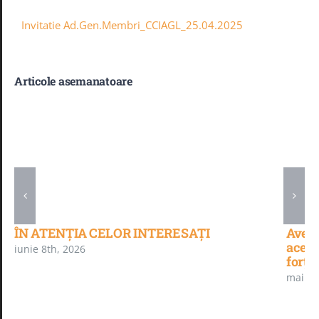
Invitatie Ad.Gen.Membri_CCIAGL_25.04.2025
Articole asemanatoare
ÎN ATENȚIA CELOR INTERESAȚI
Aveți
acest
iunie 8th, 2026
forță
mai 5t