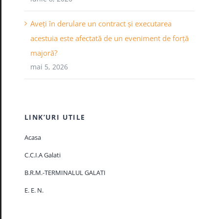
Aveți în derulare un contract și executarea
acestuia este afectată de un eveniment de forță
majoră?
mai 5, 2026
LINK’URI UTILE
Acasa
C.C.I.A Galati
B.R.M.-TERMINALUL GALATI
E. E. N.