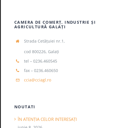
CAMERA DE COMERŢ, INDUSTRIE ŞI
AGRICULTURĂ GALAŢI
Strada Cetăţuiei nr.1,
cod 800226, Galaţi
tel – 0236.460545
fax – 0236.460650
ccia@cciagl.ro
NOUTATI
ÎN ATENȚIA CELOR INTERESAȚI
iunie 8, 2026