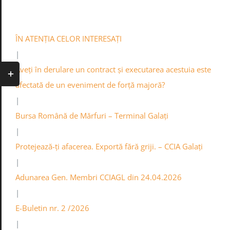
Skip
0236.460545
Contact
Info
Acasa
to
content
ÎN ATENȚIA CELOR INTERESAȚI
|
Toggle
Aveți în derulare un contract și executarea acestuia este
Sliding
afectată de un eveniment de forță majoră?
Bar
|
Area
Bursa Română de Mărfuri – Terminal Galați
|
Protejează-ți afacerea. Exportă fără griji. – CCIA Galați
|
Adunarea Gen. Membri CCIAGL din 24.04.2026
|
E-Buletin nr. 2 /2026
|