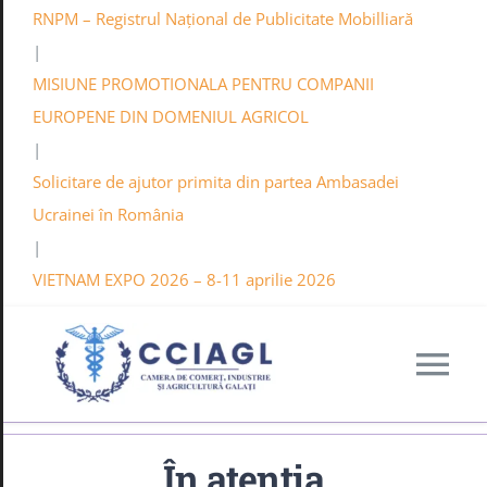
RNPM – Registrul Național de Publicitate Mobilliară
|
MISIUNE PROMOTIONALA PENTRU COMPANII
EUROPENE DIN DOMENIUL AGRICOL
|
Solicitare de ajutor primita din partea Ambasadei
Ucrainei în România
|
VIETNAM EXPO 2026 – 8-11 aprilie 2026
Tog
Nav
C.C.I.A. GALAT
În atenția