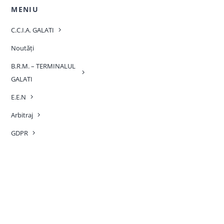
MENIU
C.C.I.A. GALATI
Noutăți
B.R.M. – TERMINALUL
GALATI
E.E.N
Arbitraj
GDPR