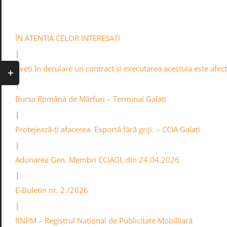
Skip
0236.460545
Contact
Info
Acasa
to
content
ÎN ATENȚIA CELOR INTERESAȚI
|
Toggle
Aveți în derulare un contract și executarea acestuia este afe
Sliding
|
Bar
Bursa Română de Mărfuri – Terminal Galați
Area
|
Protejează-ți afacerea. Exportă fără griji. – CCIA Galați
|
Adunarea Gen. Membri CCIAGL din 24.04.2026
|
E-Buletin nr. 2 /2026
|
RNPM – Registrul Național de Publicitate Mobilliară