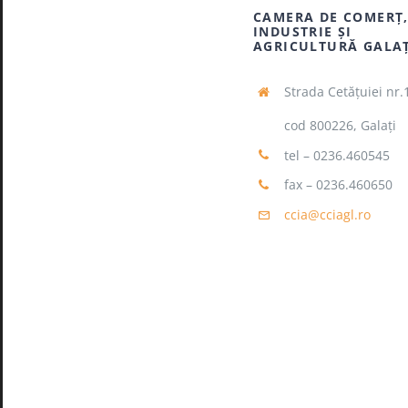
CAMERA DE COMERŢ
INDUSTRIE ŞI
AGRICULTURĂ GALA
Strada Cetăţuiei nr.
cod 800226, Galaţi
tel – 0236.460545
fax – 0236.460650
ccia@cciagl.ro