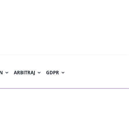
.N
ARBITRAJ
GDPR