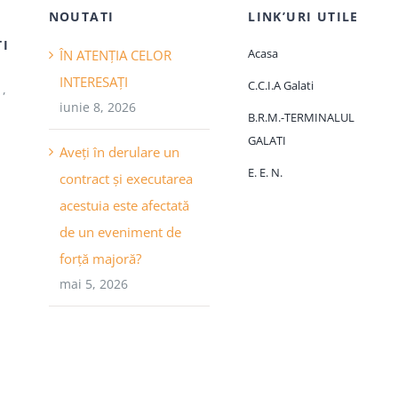
,
NOUTATI
LINK’URI UTILE
ŢI
Acasa
ÎN ATENȚIA CELOR
INTERESAȚI
C.C.I.A Galati
1,
iunie 8, 2026
B.R.M.-TERMINALUL
GALATI
Aveți în derulare un
E. E. N.
contract și executarea
acestuia este afectată
de un eveniment de
forță majoră?
mai 5, 2026