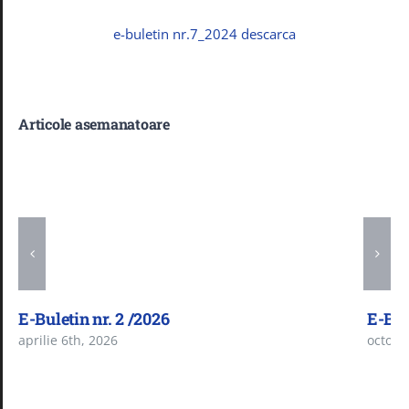
Noutăți
e-buletin nr.7_2024 descarca
B.R.M. – TER
Articole asemanatoare
E.E.N
Arbitraj
GDPR
E-Buletin nr. 2 /2026
E-Bul
aprilie 6th, 2026
octomb