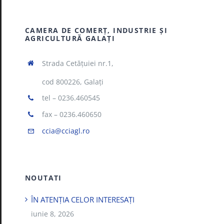
CAMERA DE COMERŢ, INDUSTRIE ŞI
AGRICULTURĂ GALAŢI
Strada Cetăţuiei nr.1,
cod 800226, Galaţi
tel – 0236.460545
fax – 0236.460650
ccia@cciagl.ro
NOUTATI
ÎN ATENȚIA CELOR INTERESAȚI
iunie 8, 2026