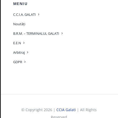
MENIU
C.C.I.A. GALATI
Noutăți
B.R.M. – TERMINALUL GALATI
E.E.N
Arbitraj
GDPR
© Copyright 2026 |
CCIA Galati
| All Rights
Reserved